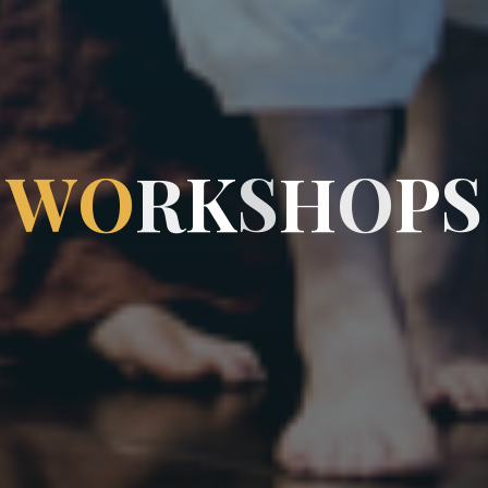
W
O
R
K
S
H
O
P
S